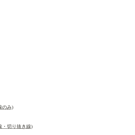
線のみ)
線・切り抜き線)